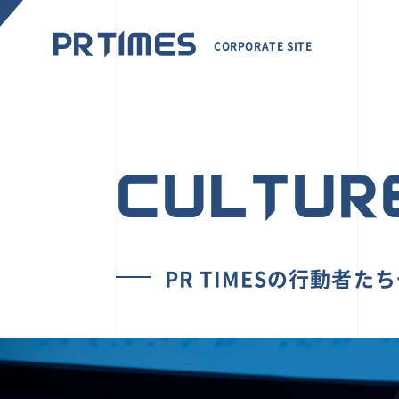
CORPORATE SITE
CULTUR
PR TIMESの行動者た