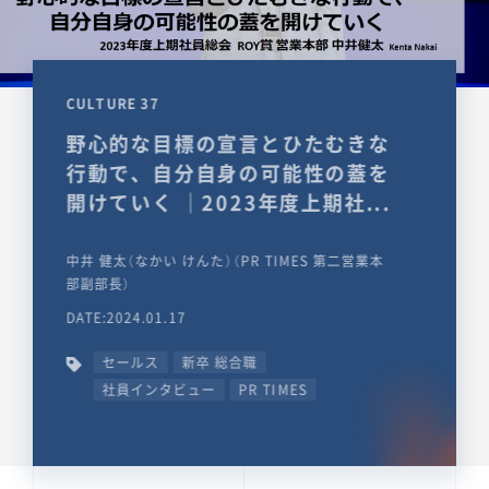
CULTURE 37
野心的な目標の宣言とひたむきな
行動で、自分自身の可能性の蓋を
開けていく ｜2023年度上期社...
中井 健太（なかい けんた）（PR TIMES 第二営業本
部副部長）
DATE:2024.01.17
セールス
新卒 総合職
社員インタビュー
PR TIMES