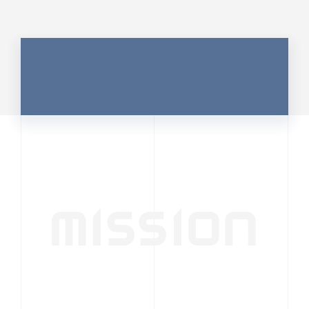
MISSION
行動者発の情報が、
人の心を揺さぶる
時代へ