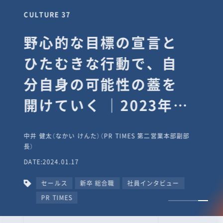
CULTURE 37
野心的な目標の宣言と
ひたむきな行動で、自
分自身の可能性の蓋を
開けていく ｜2023年度
上期社員総会受賞イン
中井 健太（なかい けんた）（PR TIMES 第二営業本部副部
タビュー #PR
長）
DATE:2024.01.17
TIMESな人たち
セールス
新卒 総合職
社員インタビュー
PR TIMES