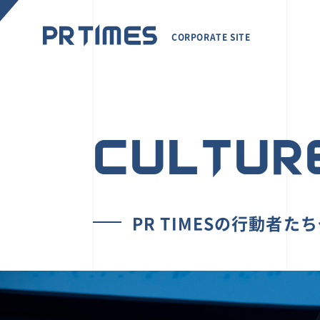
CORPORATE SITE
CULTUR
PR TIMESの行動者た