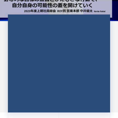
CULTURE 37
野心的な目標の宣言とひたむきな
行動で、自分自身の可能性の蓋を
開けていく ｜2023年度上期社...
中井 健太（なかい けんた）（PR TIMES 第二営業本
部副部長）
DATE:2024.01.17
セールス
新卒 総合職
社員インタビュー
PR TIMES