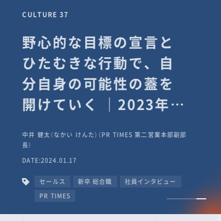
CULTURE 37
野心的な目標の宣言と
ひたむきな行動で、自
分自身の可能性の蓋を
開けていく ｜2023年度
上期社員総会受賞イン
中井 健太（なかい けんた）（PR TIMES 第二営業本部副部
タビュー #PR
長）
DATE:2024.01.17
TIMESな人たち
セールス
新卒 総合職
社員インタビュー
PR TIMES