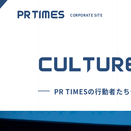
CORPORATE SITE
CULTUR
PR TIMESの行動者た