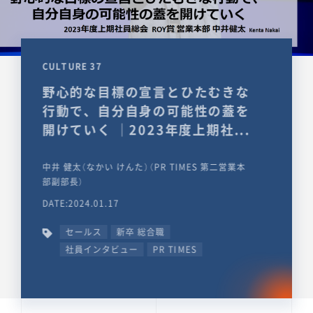
CULTURE 37
野心的な目標の宣言とひたむきな
行動で、自分自身の可能性の蓋を
開けていく ｜2023年度上期社...
中井 健太（なかい けんた）（PR TIMES 第二営業本
部副部長）
DATE:2024.01.17
セールス
新卒 総合職
社員インタビュー
PR TIMES