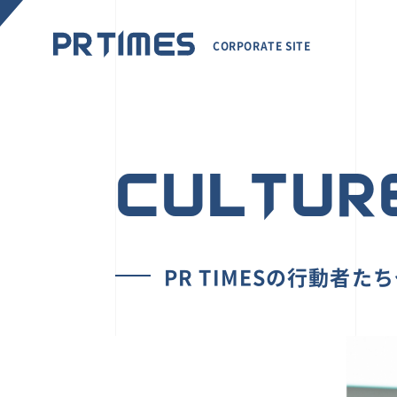
CORPORATE SITE
CULTUR
PR TIMESの行動者た