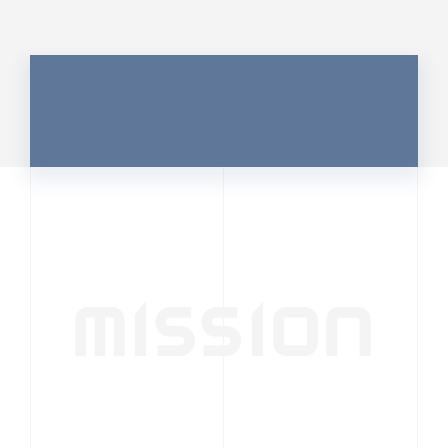
MISSION
行動者発の情報が、
人の心を揺さぶる
時代へ