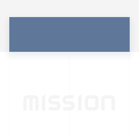
MISSION
行動者発の情報が、
人の心を揺さぶる
時代へ