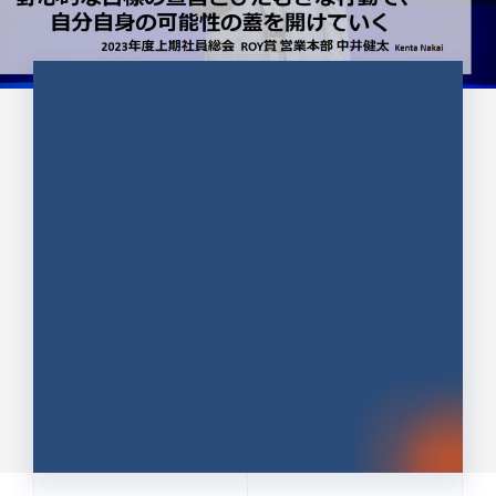
CULTURE 37
野心的な目標の宣言とひたむきな
行動で、自分自身の可能性の蓋を
開けていく ｜2023年度上期社...
中井 健太（なかい けんた）（PR TIMES 第二営業本
部副部長）
DATE:2024.01.17
セールス
新卒 総合職
社員インタビュー
PR TIMES