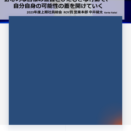
CULTURE 37
野心的な目標の宣言とひたむきな
行動で、自分自身の可能性の蓋を
開けていく ｜2023年度上期社...
中井 健太（なかい けんた）（PR TIMES 第二営業本
部副部長）
DATE:2024.01.17
セールス
新卒 総合職
社員インタビュー
PR TIMES