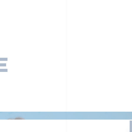
PR TIMESの想い
カルチャー
事業内容
ニュース
E
ちや文化