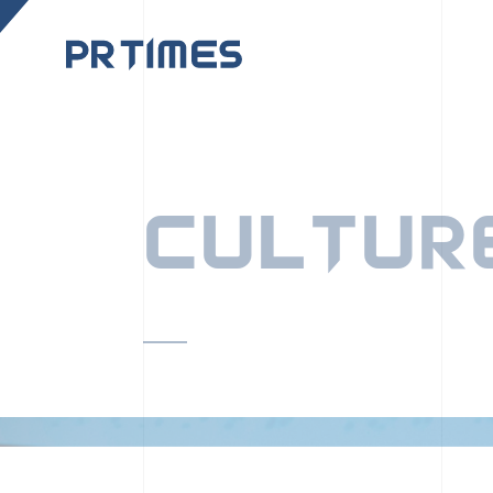
CORPORATE SITE
CULTUR
PR TIMESの行動者た