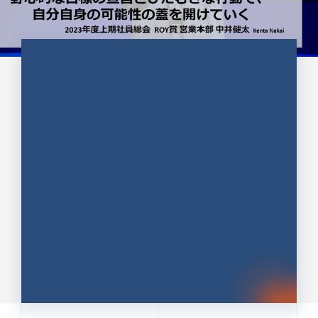
CULTURE 37
野心的な目標の宣言とひたむきな
行動で、自分自身の可能性の蓋を
開けていく ｜2023年度上期社...
中井 健太（なかい けんた）（PR TIMES 第二営業本
部副部長）
DATE:2024.01.17
セールス
新卒 総合職
社員インタビュー
PR TIMES