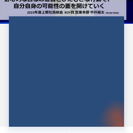
CULTURE 37
野心的な目標の宣言とひたむきな
行動で、自分自身の可能性の蓋を
開けていく ｜2023年度上期社...
中井 健太（なかい けんた）（PR TIMES 第二営業本
部副部長）
DATE:2024.01.17
セールス
新卒 総合職
社員インタビュー
PR TIMES