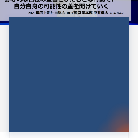
CULTURE 37
野心的な目標の宣言とひたむきな
行動で、自分自身の可能性の蓋を
開けていく ｜2023年度上期社...
中井 健太（なかい けんた）（PR TIMES 第二営業本
部副部長）
DATE:2024.01.17
セールス
新卒 総合職
社員インタビュー
PR TIMES