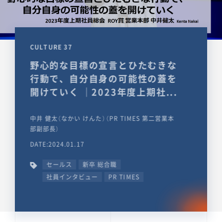
CULTURE 37
野心的な目標の宣言とひたむきな
行動で、自分自身の可能性の蓋を
開けていく ｜2023年度上期社...
中井 健太（なかい けんた）（PR TIMES 第二営業本
部副部長）
DATE:2024.01.17
セールス
新卒 総合職
社員インタビュー
PR TIMES