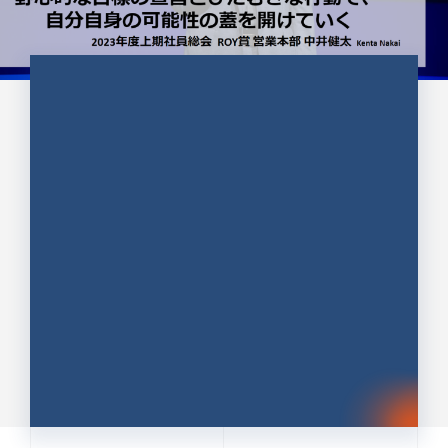
CULTURE 37
野心的な目標の宣言とひたむきな
行動で、自分自身の可能性の蓋を
開けていく ｜2023年度上期社...
中井 健太（なかい けんた）（PR TIMES 第二営業本
部副部長）
DATE:2024.01.17
セールス
新卒 総合職
社員インタビュー
PR TIMES