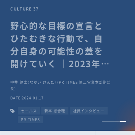
CULTURE 37
野心的な目標の宣言と
ひたむきな行動で、自
分自身の可能性の蓋を
開けていく ｜2023年度
上期社員総会受賞イン
中井 健太（なかい けんた）（PR TIMES 第二営業本部副部
タビュー #PR
長）
DATE:2024.01.17
TIMESな人たち
セールス
新卒 総合職
社員インタビュー
PR TIMES