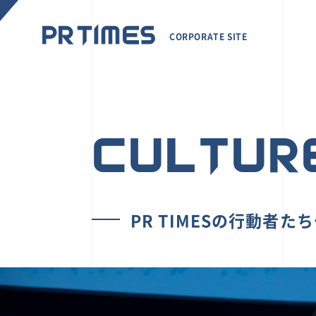
CORPORATE SITE
CULTUR
PR TIMESの行動者た