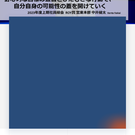
CULTURE 37
野心的な目標の宣言とひたむきな
行動で、自分自身の可能性の蓋を
開けていく ｜2023年度上期社...
中井 健太（なかい けんた）（PR TIMES 第二営業本
部副部長）
DATE:2024.01.17
セールス
新卒 総合職
社員インタビュー
PR TIMES