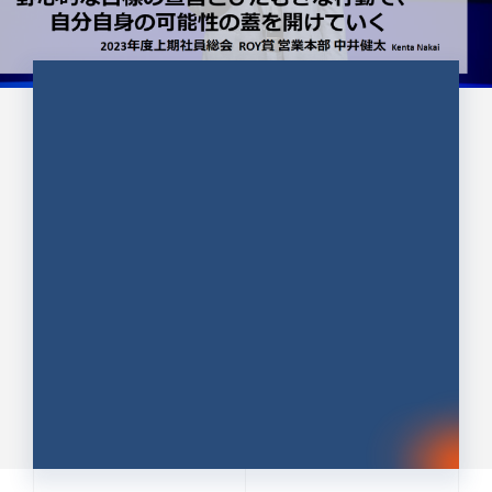
CULTURE 37
野心的な目標の宣言とひたむきな
行動で、自分自身の可能性の蓋を
開けていく ｜2023年度上期社...
中井 健太（なかい けんた）（PR TIMES 第二営業本
部副部長）
DATE:2024.01.17
セールス
新卒 総合職
社員インタビュー
PR TIMES