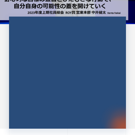
CULTURE 37
野心的な目標の宣言とひたむきな
行動で、自分自身の可能性の蓋を
開けていく ｜2023年度上期社...
中井 健太（なかい けんた）（PR TIMES 第二営業本
部副部長）
DATE:2024.01.17
セールス
新卒 総合職
社員インタビュー
PR TIMES