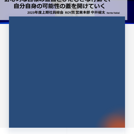
CULTURE 37
野心的な目標の宣言とひたむきな
行動で、自分自身の可能性の蓋を
開けていく ｜2023年度上期社...
中井 健太（なかい けんた）（PR TIMES 第二営業本
部副部長）
DATE:2024.01.17
セールス
新卒 総合職
社員インタビュー
PR TIMES