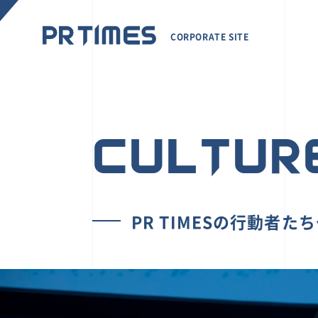
CORPORATE SITE
CULTUR
PR TIMESの行動者た