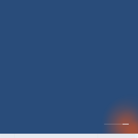
CULTURE 37
野心的な目標の宣言と
ひたむきな行動で、自
分自身の可能性の蓋を
開けていく ｜2023年度
上期社員総会受賞イン
中井 健太（なかい けんた）（PR TIMES 第二営業本部副部
タビュー #PR
長）
DATE:2024.01.17
TIMESな人たち
セールス
新卒 総合職
社員インタビュー
PR TIMES