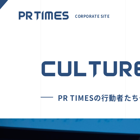
CORPORATE SITE
CULTUR
PR TIMESの行動者た