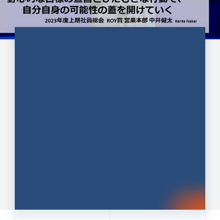
CULTURE 37
野心的な目標の宣言とひたむきな
行動で、自分自身の可能性の蓋を
開けていく ｜2023年度上期社...
中井 健太（なかい けんた）（PR TIMES 第二営業本
部副部長）
DATE:2024.01.17
セールス
新卒 総合職
社員インタビュー
PR TIMES