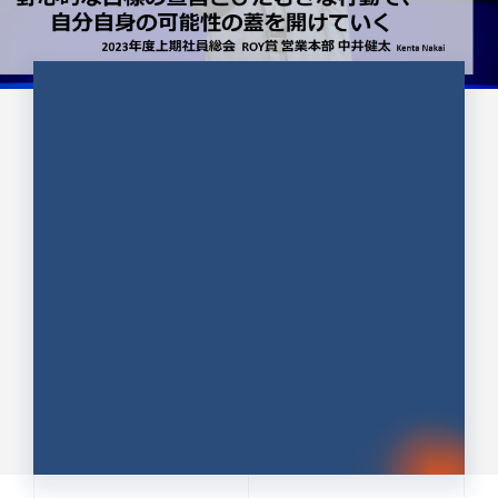
CULTURE 37
野心的な目標の宣言とひたむきな
行動で、自分自身の可能性の蓋を
開けていく ｜2023年度上期社...
中井 健太（なかい けんた）（PR TIMES 第二営業本
部副部長）
DATE:2024.01.17
セールス
新卒 総合職
社員インタビュー
PR TIMES