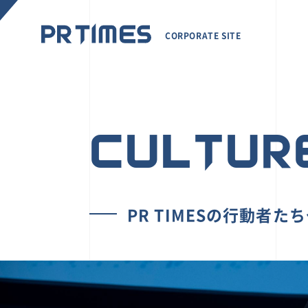
CORPORATE SITE
CULTUR
PR TIMESの行動者た