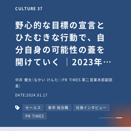
CULTURE 30
逆境では自分のスタン
スを変え“予想を裏切
り、期待を超える”【真
輔塾・前編】
山田真輔（やまだ しんすけ）（執行役員 兼 Jooto事業部
長）
DATE:2023.09.08
カルチャー
CxO
キャリア入社
Jooto