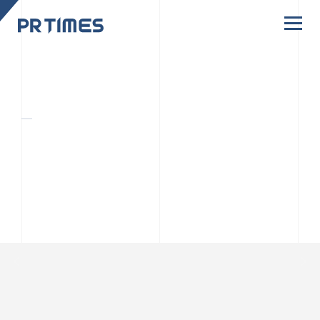
CORPORATE SITE
CULTURE
PR TIMESの行動者たちや文化