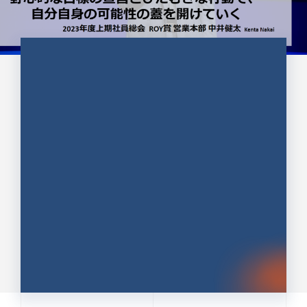
CULTURE 37
野心的な目標の宣言とひたむきな
行動で、自分自身の可能性の蓋を
開けていく ｜2023年度上期社...
中井 健太（なかい けんた）（PR TIMES 第二営業本
部副部長）
DATE:2024.01.17
セールス
新卒 総合職
社員インタビュー
PR TIMES