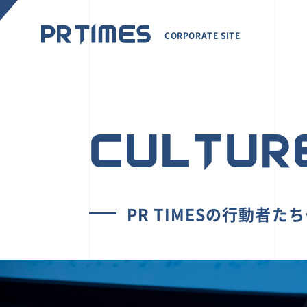
CORPORATE SITE
CULTUR
PR TIMESの行動者た