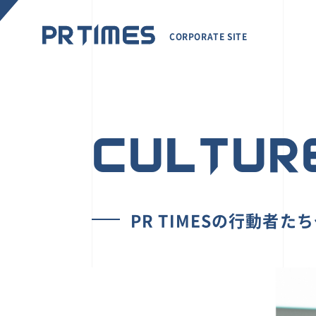
CORPORATE SITE
CULTUR
PR TIMESの行動者た