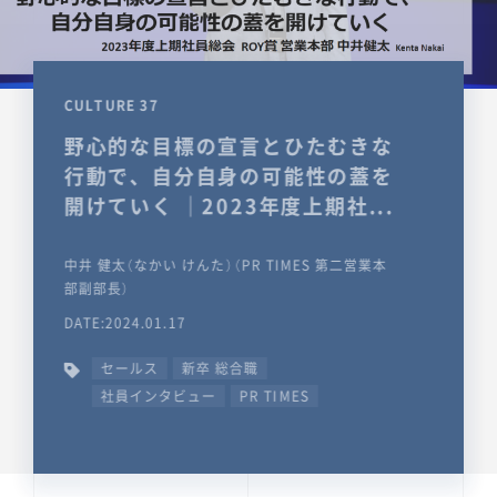
CULTURE 37
野心的な目標の宣言とひたむきな
行動で、自分自身の可能性の蓋を
開けていく ｜2023年度上期社...
中井 健太（なかい けんた）（PR TIMES 第二営業本
部副部長）
DATE:2024.01.17
セールス
新卒 総合職
社員インタビュー
PR TIMES