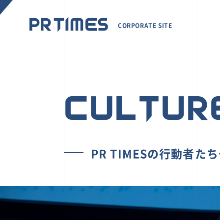
CORPORATE SITE
CULTUR
PR TIMESの行動者た