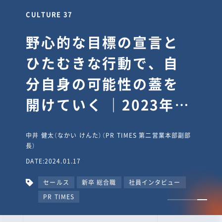
CULTURE 37
野心的な目標の宣言と
ひたむきな行動で、自
分自身の可能性の蓋を
開けていく ｜2023年度
上期社員総会受賞イン
中井 健太（なかい けんた）（PR TIMES 第二営業本部副部
タビュー #PR
長）
DATE:2024.01.17
TIMESな人たち
セールス
新卒 総合職
社員インタビュー
PR TIMES