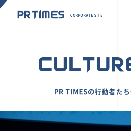
CORPORATE SITE
CULTUR
PR TIMESの行動者た