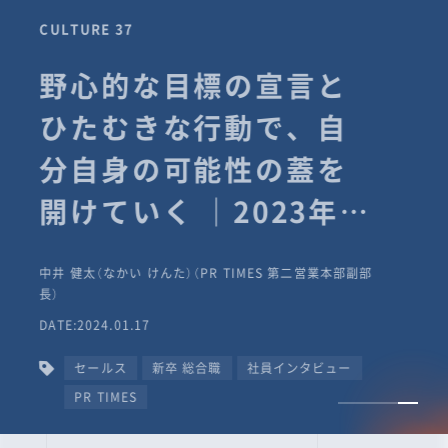
CULTURE 37
野心的な目標の宣言と
ひたむきな行動で、自
分自身の可能性の蓋を
開けていく ｜2023年度
上期社員総会受賞イン
中井 健太（なかい けんた）（PR TIMES 第二営業本部副部
タビュー #PR
長）
DATE:2024.01.17
TIMESな人たち
セールス
新卒 総合職
社員インタビュー
PR TIMES