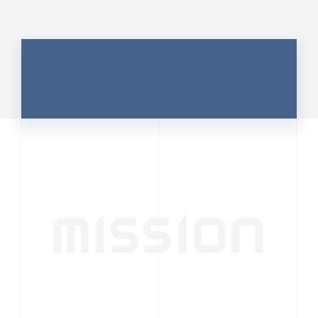
MISSION
行動者発の情報が、
人の心を揺さぶる
時代へ