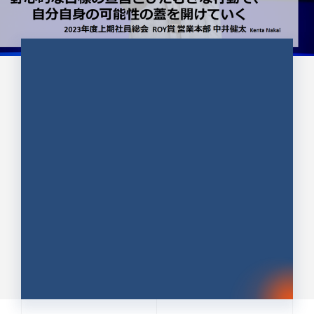
CULTURE 37
野心的な目標の宣言とひたむきな
行動で、自分自身の可能性の蓋を
開けていく ｜2023年度上期社...
中井 健太（なかい けんた）（PR TIMES 第二営業本
部副部長）
DATE:2024.01.17
セールス
新卒 総合職
社員インタビュー
PR TIMES