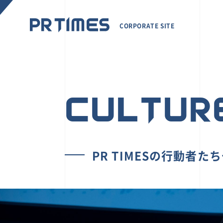
CORPORATE SITE
CULTUR
PR TIMESの行動者た