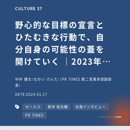
CULTURE 37
野心的な目標の宣言と
ひたむきな行動で、自
分自身の可能性の蓋を
開けていく ｜2023年度
上期社員総会受賞イン
中井 健太（なかい けんた）（PR TIMES 第二営業本部副部
タビュー #PR
長）
DATE:2024.01.17
TIMESな人たち
セールス
新卒 総合職
社員インタビュー
PR TIMES