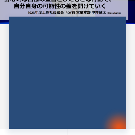
CULTURE 37
野心的な目標の宣言とひたむきな
行動で、自分自身の可能性の蓋を
開けていく ｜2023年度上期社...
中井 健太（なかい けんた）（PR TIMES 第二営業本
部副部長）
DATE:2024.01.17
セールス
新卒 総合職
社員インタビュー
PR TIMES