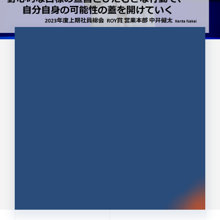
CULTURE 37
野心的な目標の宣言とひたむきな
行動で、自分自身の可能性の蓋を
開けていく ｜2023年度上期社...
中井 健太（なかい けんた）（PR TIMES 第二営業本
部副部長）
DATE:2024.01.17
セールス
新卒 総合職
社員インタビュー
PR TIMES