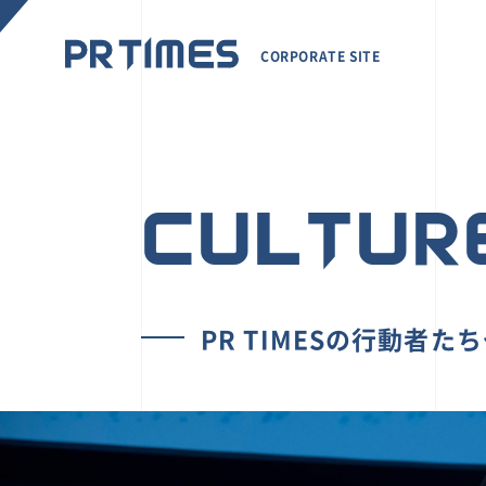
CORPORATE SITE
CULTUR
PR TIMESの行動者た