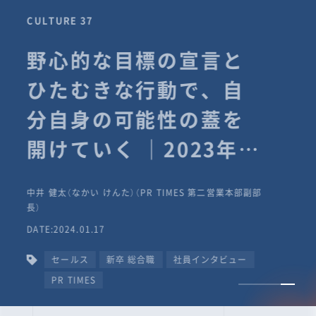
CULTURE 37
野心的な目標の宣言と
ひたむきな行動で、自
分自身の可能性の蓋を
開けていく ｜2023年度
上期社員総会受賞イン
中井 健太（なかい けんた）（PR TIMES 第二営業本部副部
タビュー #PR
長）
DATE:2024.01.17
TIMESな人たち
セールス
新卒 総合職
社員インタビュー
PR TIMES