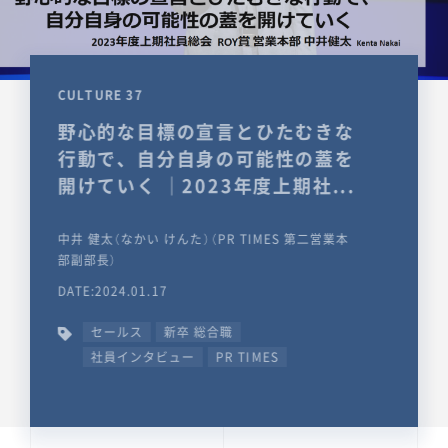
CULTURE 37
野心的な目標の宣言とひたむきな
行動で、自分自身の可能性の蓋を
開けていく ｜2023年度上期社...
中井 健太（なかい けんた）（PR TIMES 第二営業本
部副部長）
DATE:2024.01.17
セールス
新卒 総合職
社員インタビュー
PR TIMES