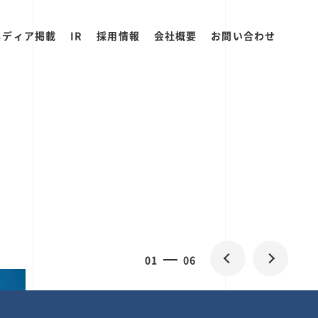
メディア掲載
IR
採用情報
会社概要
お問い合わせ
0
1
06