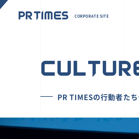
CORPORATE SITE
CULTUR
PR TIMESの行動者た