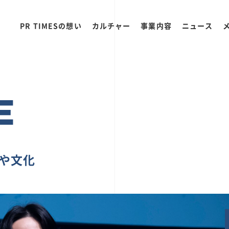
PR TIMESの想い
カルチャー
事業内容
ニュース
E
ちや文化