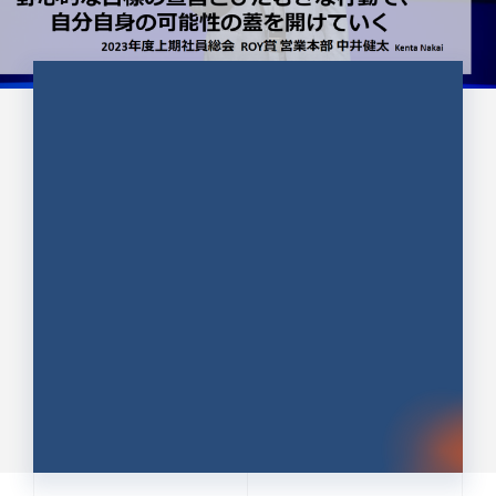
CULTURE 37
野心的な目標の宣言とひたむきな
行動で、自分自身の可能性の蓋を
開けていく ｜2023年度上期社...
中井 健太（なかい けんた）（PR TIMES 第二営業本
部副部長）
DATE:2024.01.17
セールス
新卒 総合職
社員インタビュー
PR TIMES