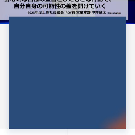
CULTURE 37
野心的な目標の宣言とひたむきな
行動で、自分自身の可能性の蓋を
開けていく ｜2023年度上期社...
中井 健太（なかい けんた）（PR TIMES 第二営業本
部副部長）
DATE:2024.01.17
セールス
新卒 総合職
社員インタビュー
PR TIMES