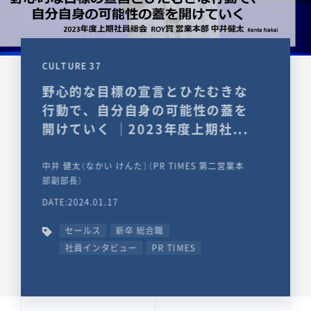
CULTURE 37
野心的な目標の宣言とひたむきな
行動で、自分自身の可能性の蓋を
開けていく ｜2023年度上期社...
中井 健太（なかい けんた）（PR TIMES 第二営業本
部副部長）
DATE:2024.01.17
セールス
新卒 総合職
社員インタビュー
PR TIMES