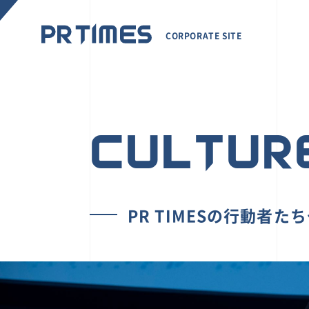
CORPORATE SITE
CULTUR
PR TIMESの行動者た