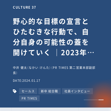
CULTURE 30
逆境では自分のスタン
スを変え“予想を裏切
り、期待を超える”【真
輔塾・前編】
山田真輔（やまだ しんすけ）（執行役員 兼 Jooto事業部
長）
DATE:2023.09.08
カルチャー
CxO
キャリア入社
Jooto