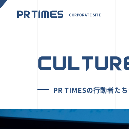
CORPORATE SITE
CULTUR
PR TIMESの行動者た