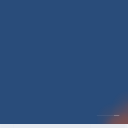
CULTURE 30
逆境では自分のスタン
スを変え“予想を裏切
り、期待を超える”【真
輔塾・前編】
山田真輔（やまだ しんすけ）（執行役員 兼 Jooto事業部
長）
DATE:2023.09.08
カルチャー
CxO
キャリア入社
Jooto