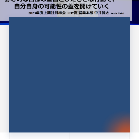
CULTURE 37
野心的な目標の宣言とひたむきな
行動で、自分自身の可能性の蓋を
開けていく ｜2023年度上期社...
中井 健太（なかい けんた）（PR TIMES 第二営業本
部副部長）
DATE:2024.01.17
セールス
新卒 総合職
社員インタビュー
PR TIMES